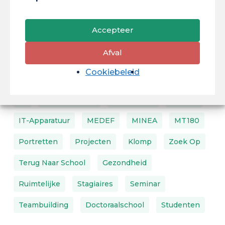
Cordée De La Réussite
COVAPAM
DFPU
Accepteer
DIRVED
DNUM
Milieu
Erasmus
Afval
Espace
Financiering
Cookiebeleid
Voortgezette Opleiding
Grenzen
FSDIE
AI
Internationale
Laboratoria
LEEISA
IT-Apparatuur
MEDEF
MINEA
MT180
Portretten
Projecten
Klomp
Zoek Op
Terug Naar School
Gezondheid
Ruimtelijke
Stagiaires
Seminar
Teambuilding
Doctoraalschool
Studenten