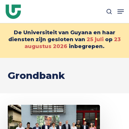
Overslaan
Me
naar
zoek
hoofdinhoud
De Universiteit van Guyana en haar
diensten zijn gesloten van
25 juli
op
23
augustus
2026
inbegrepen.
Grondbank
Overeenkomst
tussen
de