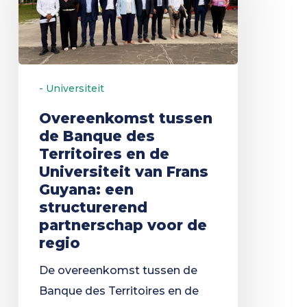
Banque
des
Territoires
en
- Universiteit
de
Universiteit
Overeenkomst tussen
de Banque des
van
Territoires en de
Frans
Universiteit van Frans
Guyana:
Guyana: een
een
structurerend
structurerend
partnerschap voor de
partnerschap
regio
voor
De overeenkomst tussen de
de
Banque des Territoires en de
regio