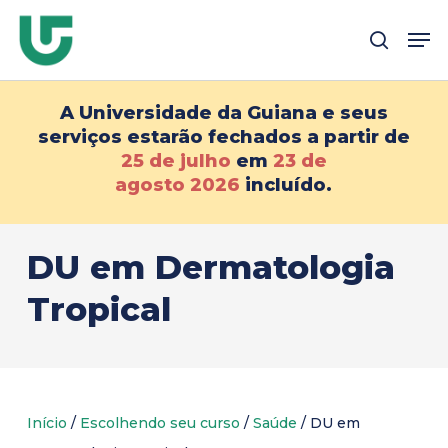
Pular
Me
para
pesqui
o
conteúdo
A Universidade da Guiana e seus
principal
serviços estarão fechados a partir de
25 de julho
em
23 de
agosto
2026
incluído.
DU em Dermatologia
Tropical
Início
/
Escolhendo seu curso
/
Saúde
/
DU em