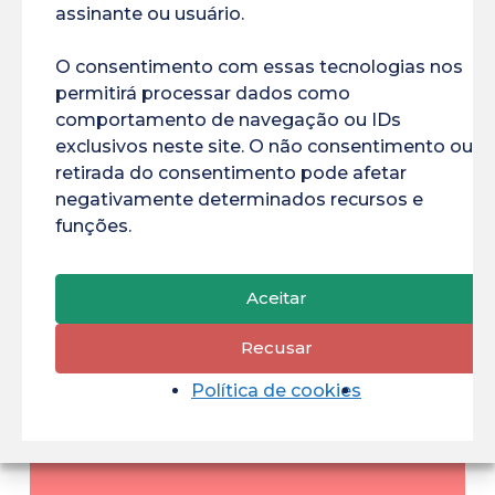
assinante ou usuário.
O consentimento com essas tecnologias nos
DU
permitirá processar dados como
Terapêutica
comportamento de navegação ou IDs
anti-
exclusivos neste site. O não consentimento ou a
retirada do consentimento pode afetar
infecciosa
negativamente determinados recursos e
nas
funções.
Índias
Ocidentais
Aceitar
Francesas
e
Recusar
na
Política de cookies
Guiana