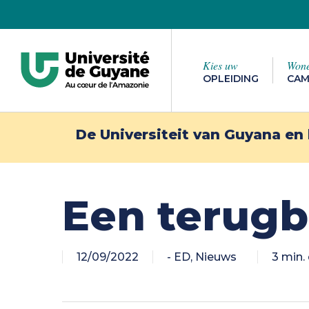
Overslaan
naar
hoofdinhoud
Kies uw
Won
OPLEIDING
CAM
Druk op enter om te zoeken of op ESC om te
De Universiteit van Guyana en 
Een terugb
Naar het
Naar de UG
buitenla
12/09/2022
- ED
,
Nieuws
3 min.