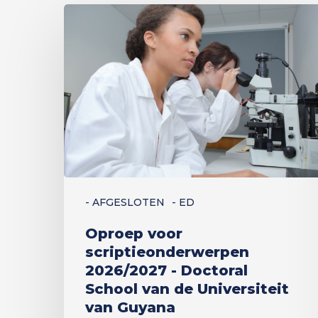
Oproep
voor
scriptieonderwerpen
2026/2027
-
Doctoral
School
van
de
- AFGESLOTEN
- ED
Universiteit
van
Oproep voor
Guyana
scriptieonderwerpen
2026/2027 - Doctoral
School van de Universiteit
van Guyana