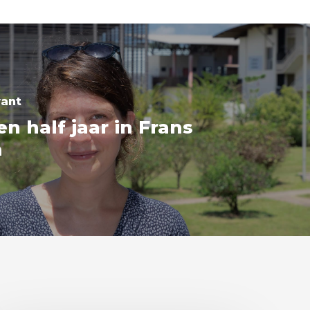
vant
en half jaar in Frans
a