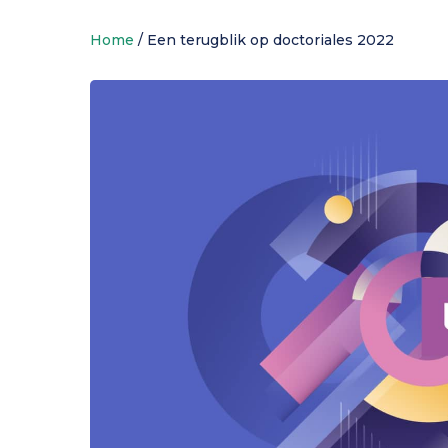
Home
/
Een terugblik op doctoriales 2022
Ondersteuning voor
Je cursus kiezen
Wonen op de campus
onderzoek
Ontdek de universiteit