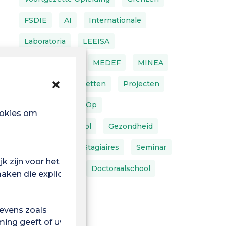
FSDIE
AI
Internationale
Laboratoria
LEEISA
IT-Apparatuur
MEDEF
MINEA
MT180
Portretten
Projecten
Klomp
Zoek Op
ookies om
Terug Naar School
Gezondheid
Ruimtelijke
Stagiaires
Seminar
k zijn voor het
Teambuilding
Doctoraalschool
ken die expliciet is
Studenten
evens zoals
ming geeft of uw