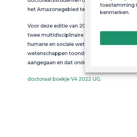
doctoraatsstudenten om de waarde van hun 
toestemming in
het Amazonegebied te presenteren.
kenmerken.
Voor deze editie van 2022 stelden de zeven
twee multidisciplinaire thema's: "Kennis, be
humane en sociale wetenschappen, de lev
wetenschappen toonden allemaal aan dat er
aangegaan en dat onderzoekers er bijzond
doctoraal boekje V4 2022 UG
.