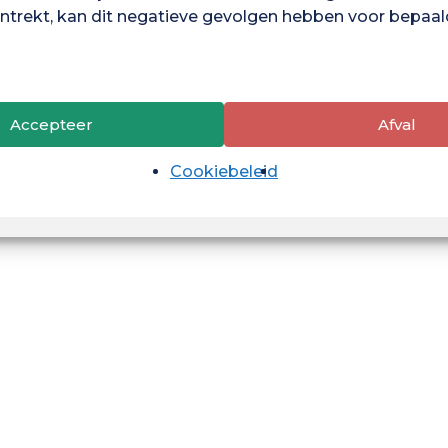
onderzoek voor Frans Guyana en, in bredere zin, voor
trekt, kan dit negatieve gevolgen hebben voor bepaal
tien doctoraatsstudenten hun thesiswerk voor rond
grip en innovatie" en "Onderwijs en aanpassing". De
Accepteer
Afval
enswetenschappen en de technologische
Cookiebeleid
 heel wat uitdagingen zijn die moeten worden
ere aandacht aan moeten besteden.