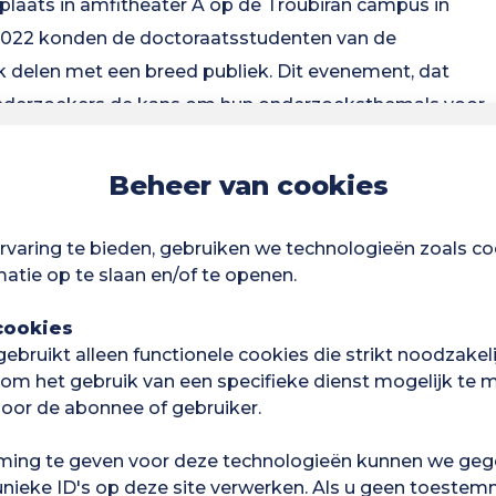
laats in amfitheater A op de Troubiran campus in
 2022 konden de doctoraatsstudenten van de
k delen met een breed publiek. Dit evenement, dat
 onderzoekers de kans om hun onderzoeksthema's voor
rschillende laboratoria.
Beheer van cookies
van jonge onderzoekers, die de taak hebben om hun
 breed publiek van nieuwelingen en specialisten,
varing te bieden, gebruiken we technologieën zoals c
orandus moet blijk geven van echte intellectuele
atie op te slaan en/of te openen.
nschappelijke mededeling te produceren en te
cookies
vens volgens een strikte methodologie worden
bruikt alleen functionele cookies die strikt noodzakelij
ijk, aangenaam en begrijpelijk is voor iedereen.
 om het gebruik van een specifieke dienst mogelijk te ma
gebruiken, waren de doctoriales 2022 een moment voor
oor de abonnee of gebruiker.
edereen de uitdagingen van het universitaire
ing te geven voor deze technologieën kunnen we geg
 die zin waren de doctoriales een gelegenheid voor
unieke ID's op deze site verwerken. Als u geen toestem