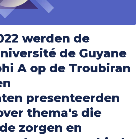
2022 werden de
Université de Guyane
i A op de Troubiran
en
nten presenteerden
over thema's die
 de zorgen en