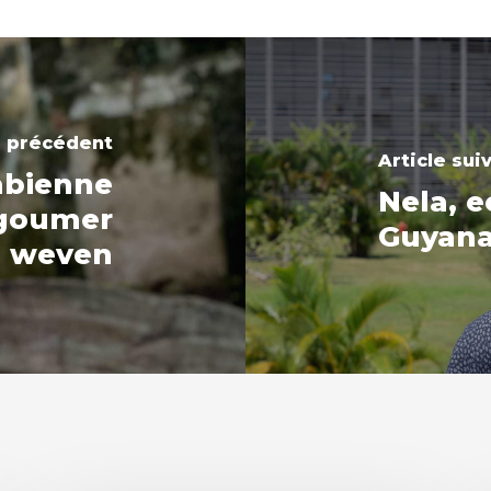
e précédent
Article sui
abienne
Nela, e
 goumer
Guyan
 weven