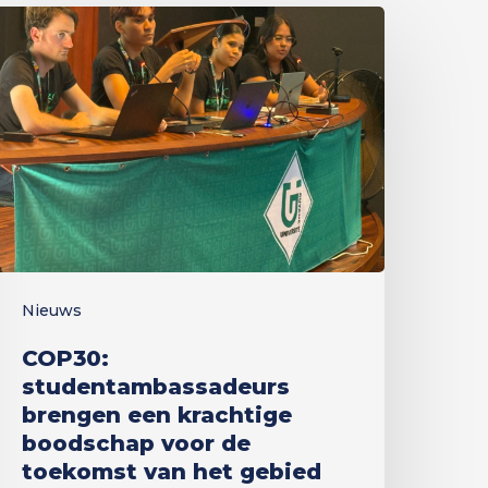
OP30:
tudentambassadeurs
rengen
en
rachtige
oodschap
oor
e
oekomst
Nieuws
an
et
COP30:
ebied
studentambassadeurs
brengen een krachtige
boodschap voor de
toekomst van het gebied