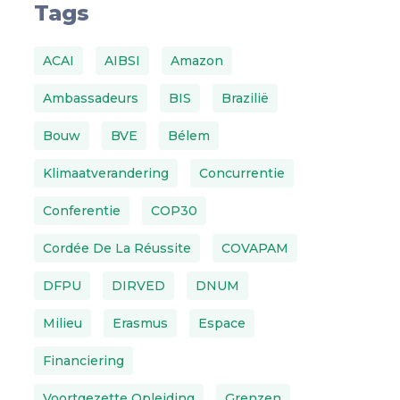
Tags
ACAI
AIBSI
Amazon
Ambassadeurs
BIS
Brazilië
Bouw
BVE
Bélem
Klimaatverandering
Concurrentie
Conferentie
COP30
Cordée De La Réussite
COVAPAM
DFPU
DIRVED
DNUM
Milieu
Erasmus
Espace
Financiering
Voortgezette Opleiding
Grenzen