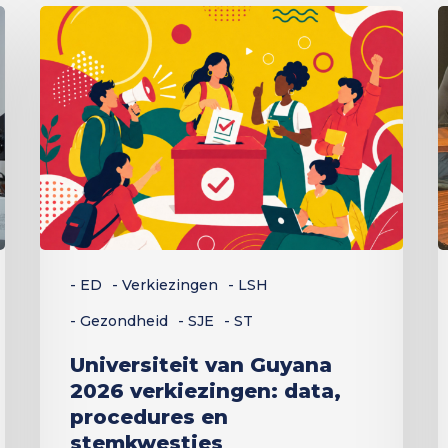
Universiteit
C
van
s
Guyana
b
2026
e
verkiezingen:
k
data,
b
procedures
v
en
d
stemkwesties
t
- ED
- Verkiezingen
- LSH
v
h
- Gezondheid
- SJE
- ST
g
Universiteit van Guyana
2026 verkiezingen: data,
procedures en
stemkwesties