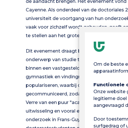
de aandacht brengen. Het evenement vond p
Cayenne. Als onderdeel van de doctoriales
universiteit de voortgang van hun onderzoe
vaak voor zichzelf wordt gehouden, geeft
te stellen aan het grote publiek en aan de ve
Dit evenement draagt bij aan de opleiding 
onderwerp van studie te presenteren aan een
Om de beste er
binnen een vastgesteld tijdsbestek. De doct
apparaatinform
gymnastiek en vindingrijkheid om een wete
Functionele 
populariseren, waarbij de verzamelde gege
Onze website ge
gecommuniceerd, zodat het geheel toegankel
legitieme doel
Verre van een puur "academische" taal te 
aangevraagd d
uitwisseling en vooral een moment waarop i
Door toestemm
onderzoek in Frans-Guyana kon begrijpen. In
surfgedrag of 