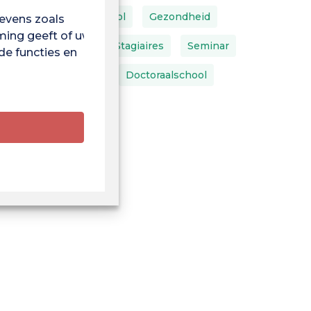
Terug Naar School
Gezondheid
evens zoals
ming geeft of uw
Ruimtelijke
Stagiaires
Seminar
de functies en
Teambuilding
Doctoraalschool
Studenten