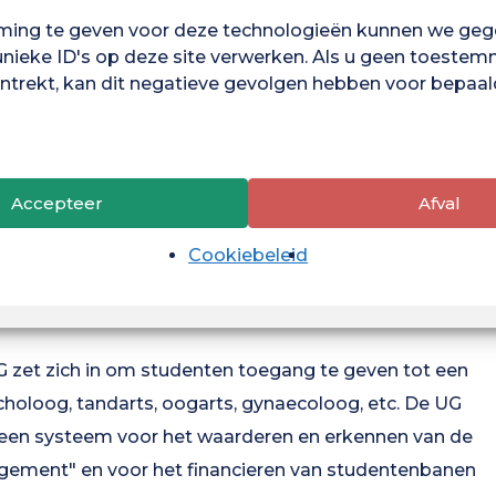
rs ondersteunen door de niveaus van technologische
ing te geven voor deze technologieën kunnen we geg
atieve bedrijven) te bevorderen. Dit project zal
unieke ID's op deze site verwerken. Als u geen toestem
trekt, kan dit negatieve gevolgen hebben voor bepaal
aturatiemanager.
zet zich in om haar programma's aan te passen aan
 meer studenten op te leiden in sectoren waar een
Accepteer
Afval
 masteropleiding Civiele Techniek in september 2023,
ng van de instroomcapaciteit van de opleiding
Cookiebeleid
fessioneel Management en Organisatiemanagement
 zet zich in om studenten toegang te geven tot een
choloog, tandarts, oogarts, gynaecoloog, etc. De UG
n een systeem voor het waarderen en erkennen van de
agement" en voor het financieren van studentenbanen