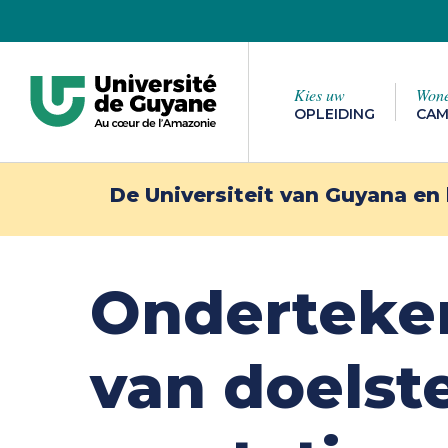
Overslaan
naar
hoofdinhoud
Kies uw
Won
OPLEIDING
CAM
Druk op enter om te zoeken of op ESC om te
De Universiteit van Guyana en 
Onderteken
Naar het
Naar de UG
buitenla
van doelst