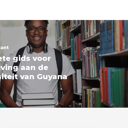
vant
te gids voor
jving aan de
siteit van Guyana