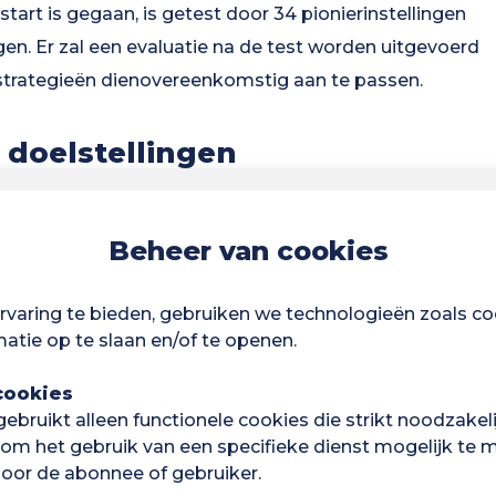
art is gegaan, is getest door 34 pionierinstellingen
en. Er zal een evaluatie na de test worden uitgevoerd
strategieën dienovereenkomstig aan te passen.
 doelstellingen
eft zes doelstellingen:
Beheer van cookies
wikkeling :
De Universiteit van Guyana zet zich in
sis van de volgende strategische oriëntaties: - Het
varing te bieden, gebruiken we technologieën zoals c
gen van de ecologische transitie en bewustmaking van
atie op te slaan en/of te openen.
 om hun ecologische voetafdruk te verminderen. -
afdruk door het toepassen van gezonde operationele,
cookies
bruikt alleen functionele cookies die strikt noodzakelij
 om het gebruik van een specifieke dienst mogelijk te ma
oor de abonnee of gebruiker.
jping van de onderzoeksresultaten van haar