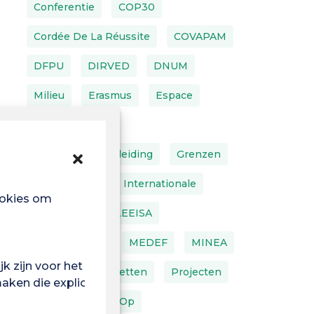
Conferentie
COP30
Cordée De La Réussite
COVAPAM
DFPU
DIRVED
DNUM
Milieu
Erasmus
Espace
Financiering
Voortgezette Opleiding
Grenzen
FSDIE
AI
Internationale
ookies om
Laboratoria
LEEISA
IT-Apparatuur
MEDEF
MINEA
k zijn voor het
MT180
Portretten
Projecten
ken die expliciet is
Klomp
Zoek Op