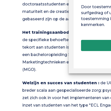
doctoraatsstudenten en docent-onderzoeke
Door toestemm
maturiteit en de creatie van spin-offs (innov
surfgedrag of 
toestemming in
gebaseerd zijn op de aanwerving van een m
kenmerken.
Het trainingsaanbod aanpassen :
De UG 
de specifieke behoeften van de regio en om
tekort aan studenten is: oprichting van een
een bacheloropleiding STAPS en een verhogi
Marketingtechnieken en de opleiding Pro
(MGO).
Welzijn en succes van studenten :
de UG
breder scala aan gespecialiseerde zorg: psy
zet zich ook in voor het implementeren va
inzet van studenten van het type "ECL Eng