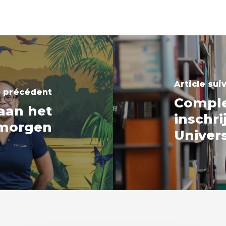
Article sui
e précédent
Comple
 aan het
inschri
 morgen
Univer