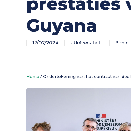
prestaties 
Guyana
Ondersteuning voor
Je cursus kiezen
Wonen op de campus
onderzoek
Ontdek de universiteit
17/07/2024
- Universiteit
3 min.
Home
/
Ondertekening van het contract van doels