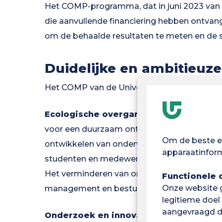
Het COMP-programma, dat in juni 2023 van st
die aanvullende financiering hebben ontvang
om de behaalde resultaten te meten en de 
Duidelijke en ambitieuze
Het COMP van de Universiteit van Guyana he
Ecologische overgang en duurzame ont
voor een duurzaam ontwikkelingsbeleid op ba
Om de beste er
ontwikkelen van onderwijs over de uitdagin
apparaatinform
studenten en medewerkers van de noodzaak
Het verminderen van onze ecologische voet
Functionele 
Onze website ge
management en bestuurlijke praktijken.
legitieme doel
aangevraagd d
Onderzoek en innovatie :
De UG wil de ri