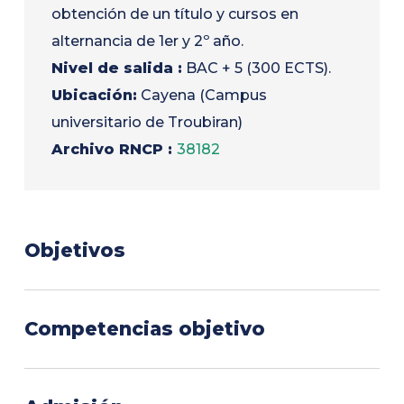
obtención de un título y cursos en
alternancia de 1er y 2º año.
Nivel de salida :
BAC + 5 (300 ECTS).
Ubicación:
Cayena (Campus
universitario de Troubiran)
Archivo RNCP :
38182
Objetivos
Se trata de una formación exclusivamente
Competencias objetivo
profesional. Su objetivo es formar candidatos
con un nivel de formación en Contabilidad,
Dominio de los conocimientos y prácticas de
Controlling-Auditoría y Finanzas de Empresa