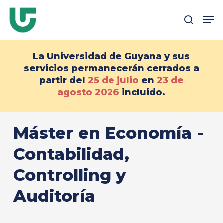
Ir
Me
al
busque en
contenido
principal
La Universidad de Guyana y sus
servicios permanecerán cerrados a
partir del
25 de julio
en
23 de
agosto
2026
incluido.
Máster en Economía -
Contabilidad,
Controlling y
Auditoría