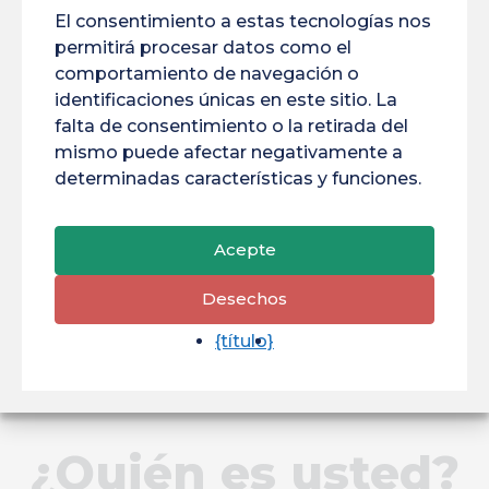
Equipos Informáticos
MEDEF
MINEA
El consentimiento a estas tecnologías nos
permitirá procesar datos como el
MT180
Retratos
Proyectos
Pepita
comportamiento de navegación o
identificaciones únicas en este sitio. La
Buscar En
Vuelta Al Cole
Salud
falta de consentimiento o la retirada del
Espacial
Becarios
Seminario
mismo puede afectar negativamente a
determinadas características y funciones.
Team Building
Escuela De Doctorado
Estudiantes
Acepte
Desechos
{título}
¿Quién es usted?