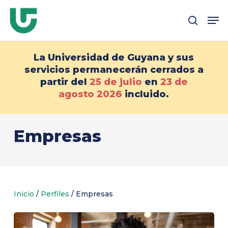
Ir
Me
al
busque en
contenido
principal
La Universidad de Guyana y sus
servicios permanecerán cerrados a
partir del
25 de julio
en
23 de
agosto
2026
incluido.
Empresas
Inicio
/
Perfiles
/
Empresas