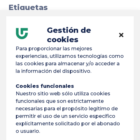
Etiquetas
ACAI
AIBSI
Amazon
Embajadores
Gestión de
BIS
Brasil
Construcción
BVE
cookies
Para proporcionar las mejores
Bélem
Cambio Climático
Concurso
experiencias, utilizamos tecnologías como
las cookies para almacenar y/o acceder a
Conferencia
COP30
Cordón Umbilical
la información del dispositivo.
COVAPAM
DFPU
DIRVED
DNUM
Cookies funcionales
Medio Ambiente
Erasmus
Espacio
Nuestro sitio web sólo utiliza cookies
funcionales que son estrictamente
Financiación
Formación Continua
necesarias para el propósito legítimo de
permitir el uso de un servicio específico
Fronteras
FSDIE
IA
Internacional
explícitamente solicitado por el abonado
Laboratorios
LEEISA
o usuario.