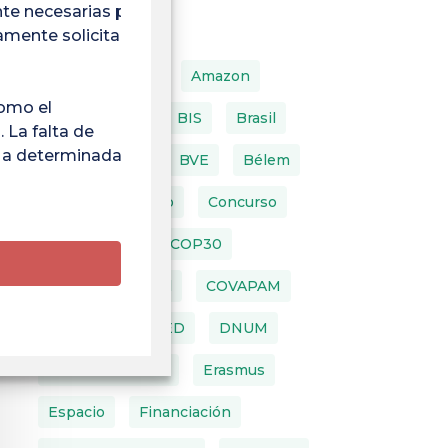
te necesarias para el
Etiquetas
tamente solicitado por
ACAI
AIBSI
Amazon
como el
Embajadores
BIS
Brasil
 La falta de
e a determinadas
Construcción
BVE
Bélem
Cambio Climático
Concurso
Conferencia
COP30
Cordón Umbilical
COVAPAM
DFPU
DIRVED
DNUM
Medio Ambiente
Erasmus
Espacio
Financiación