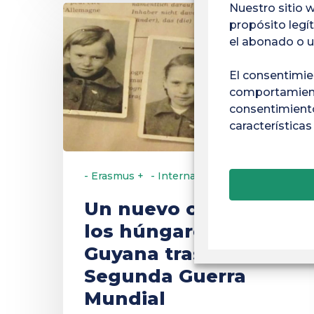
Nuestro sitio 
Un
propósito legít
nuevo
el abonado o u
comienzo:
El consentimie
los
comportamiento
húngaros
consentimiento
en
características
Guyana
tras
- Erasmus +
- Internacional
- LSH
la
Segunda
Un nuevo comienzo:
Guerra
los húngaros en
Mundial
Guyana tras la
Segunda Guerra
Mundial