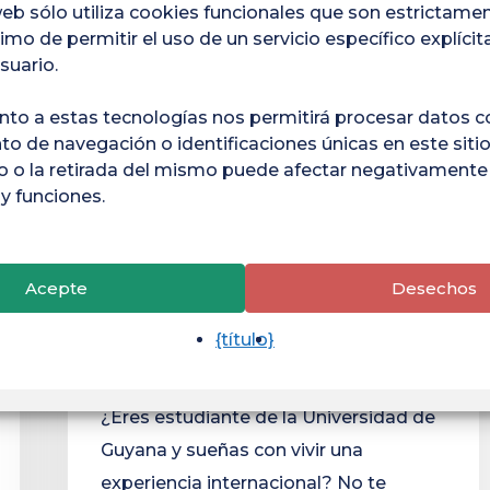
web sólo utiliza cookies funcionales que son estrictamen
mundo
imo de permitir el uso de un servicio específico explíci
con
suario.
el
programa
nto a estas tecnologías nos permitirá procesar datos 
 de navegación o identificaciones únicas en este sitio.
ERASMUS!
 o la retirada del mismo puede afectar negativament
 y funciones.
- Erasmus +
- Internacional
Acepte
Desechos
¡Descubra el mundo
con el programa
{título}
ERASMUS!
¿Eres estudiante de la Universidad de
Guyana y sueñas con vivir una
experiencia internacional? No te