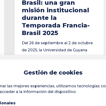
Brasil: una gran
la
misión institucional
Temporada
durante la
Francia-
Temporada Francia-
Brasil
Brasil 2025
2025
Del 26 de septiembre al 2 de octubre
de 2025, la Universidad de Guyana
participó en...
Gestión de cookies
13/10/2025
nar las mejores experiencias, utilizamos tecnologías c
acceder a la información del dispositivo.
¡Descubra
el
ionales