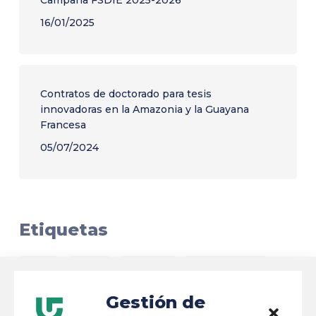
16/01/2025
Contratos de doctorado para tesis
innovadoras en la Amazonia y la Guayana
Francesa
05/07/2024
Etiquetas
ACAI
AIBSI
Amazon
Embajadores
BIS
Brasil
Construcción
BVE
Gestión de