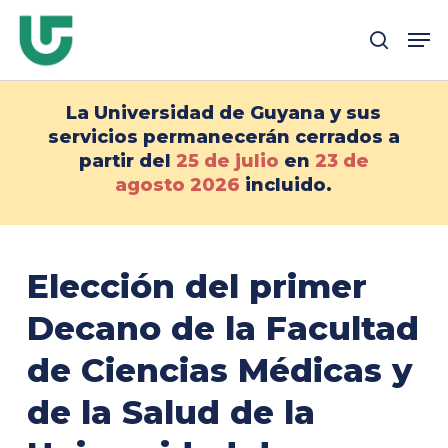
Ir
Me
al
busque en
contenido
principal
La Universidad de Guyana y sus
servicios permanecerán cerrados a
partir del
25 de julio
en
23 de
agosto
2026
incluido.
Elección del primer
Decano de la Facultad
de Ciencias Médicas y
de la Salud de la