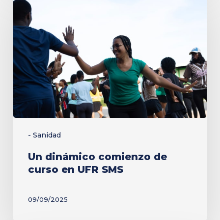
dinámico
comienzo
de
curso
en
UFR
SMS
- Sanidad
Un dinámico comienzo de
curso en UFR SMS
09/09/2025