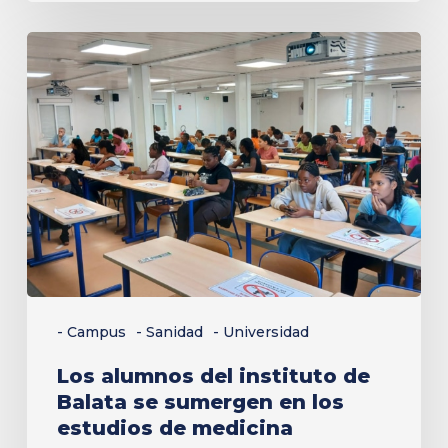
Los
alumnos
del
instituto
de
Balata
se
sumergen
en
los
- Campus
- Sanidad
- Universidad
estudios
Los alumnos del instituto de
de
Balata se sumergen en los
medicina
estudios de medicina