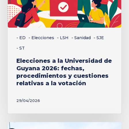
2026:
fechas,
procedimientos
y
- ED
- Elecciones
- LSH
- Sanidad
- SJE
cuestiones
- ST
relativas
a
Elecciones a la Universidad de
Guyana 2026: fechas,
la
procedimientos y cuestiones
votación
relativas a la votación
29/04/2026
Un