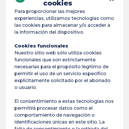
cookies
Bélem
Cambio Climático
Concurso
Para proporcionar las mejores
Conferencia
COP30
Cordón Umbilical
experiencias, utilizamos tecnologías como
las cookies para almacenar y/o acceder a
COVAPAM
DFPU
DIRVED
DNUM
la información del dispositivo.
Medio Ambiente
Erasmus
Espacio
Cookies funcionales
Nuestro sitio web sólo utiliza cookies
Financiación
Formación Continua
funcionales que son estrictamente
Fronteras
FSDIE
IA
Internacional
necesarias para el propósito legítimo de
permitir el uso de un servicio específico
Laboratorios
LEEISA
explícitamente solicitado por el abonado
o usuario.
Equipos Informáticos
MEDEF
MINEA
El consentimiento a estas tecnologías nos
MT180
Retratos
Proyectos
Pepita
permitirá procesar datos como el
Buscar En
Vuelta Al Cole
Salud
comportamiento de navegación o
identificaciones únicas en este sitio. La
Espacial
Becarios
Seminario
falta de consentimiento o la retirada del