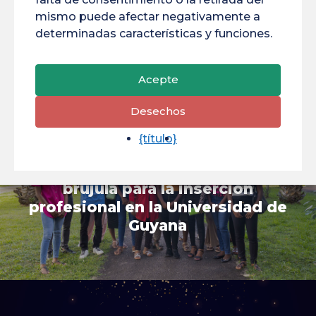
mismo puede afectar negativamente a
Team Building
Escuela De Doctorado
determinadas características y funciones.
Estudiantes
Acepte
Desechos
{título}
Article précédent
PREP'Alternance: una nueva
brújula para la inserción
profesional en la Universidad de
Guyana