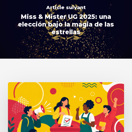
Article suivant
Miss & Mister UG 2025: una
elección bajo la magia de las
estrellas
Elecciones
a
la
Universidad
de
Guyana