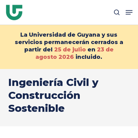
Ir
Me
al
busque en
contenido
principal
La Universidad de Guyana y sus
servicios permanecerán cerrados a
partir del
25 de julio
en
23 de
agosto
2026
incluido.
Ingeniería Civil y
Construcción
Sostenible