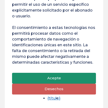
permitir el uso de un servicio específico
explícitamente solicitado por el abonado
o usuario.
El consentimiento a estas tecnologías nos
permitirá procesar datos como el
comportamiento de navegación o
identificaciones únicas en este sitio. La
falta de consentimiento o la retirada del
Cualificación profesional de
mismo puede afectar negativamente a
técnico en redes IP
determinadas características y funciones.
Acepte
LP
Profesiones
Desechos
de
{título}
gestión
y