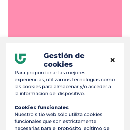
en la plataforma e-candidat de la Universidad de
Guyana.
Los solicitantes también pueden presentar una
solicitud no solicitada fuera del parcoursup al
Jefe del Departamento GCCD en el IUT de
Gestión de
Kourou.
cookies
Para proporcionar las mejores
experiencias, utilizamos tecnologías como
las cookies para almacenar y/o acceder a
la información del dispositivo.
Cookies funcionales
Nuestro sitio web sólo utiliza cookies
funcionales que son estrictamente
necesarias para el propósito legítimo de