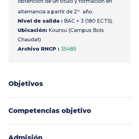
obtención de un título y formación en
alternancia a partir de 2
año.
th
Nivel de salida :
BAC + 3 (180 ECTS).
Ubicación:
Kourou (Campus Bois
Chaudat)
Archivo RNCP :
35485
Objetivos
La Licenciatura Universitaria en Ingeniería Civil y
Competencias objetivo
Construcción Sostenible (BUT GCCD) abarca
todos los sectores de actividad relacionados
Los cursos que estructuran la formación y las
con la edificación y las obras públicas. Su
Admisión
expectativas de obtención del Bachillerato
objetivo es formar técnicos superiores y