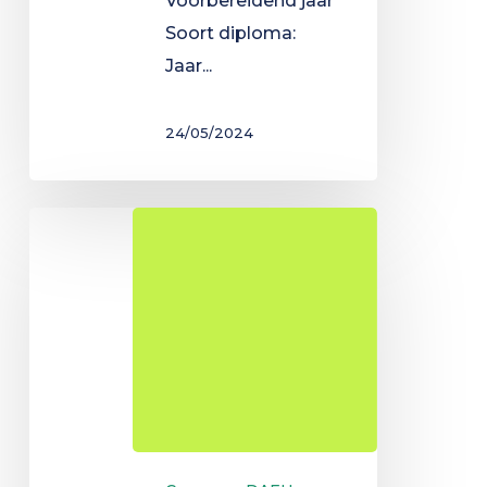
Voorbereidend jaar
Soort diploma:
Jaar...
24/05/2024
DAEU-
A
Literaire
en
juridische
optie