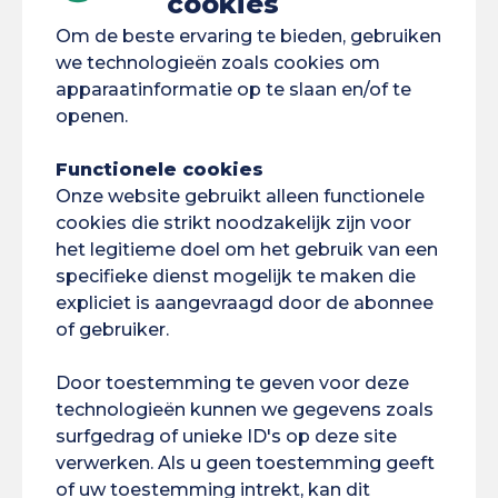
cookies
DAEU-
Om de beste ervaring te bieden, gebruiken
B
we technologieën zoals cookies om
apparaatinformatie op te slaan en/of te
openen.
Functionele cookies
Onze website gebruikt alleen functionele
cookies die strikt noodzakelijk zijn voor
Cayenne
DAEU
het legitieme doel om het gebruik van een
DFPU
Kourou
specifieke dienst mogelijk te maken die
Wiskunde en
expliciet is aangevraagd door de abonnee
statistiek
of gebruiker.
Natuurkunde,
Door toestemming te geven voor deze
scheikunde
technologieën kunnen we gegevens zoals
Saint-Laurent
surfgedrag of unieke ID's op deze site
verwerken. Als u geen toestemming geeft
Wetenschappelijke
of uw toestemming intrekt, kan dit