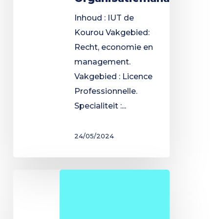
Inhoud : IUT de
Kourou Vakgebied:
Recht, economie en
management.
Vakgebied : Licence
Professionnelle.
Specialiteit :...
24/05/2024
3PE
graad
in