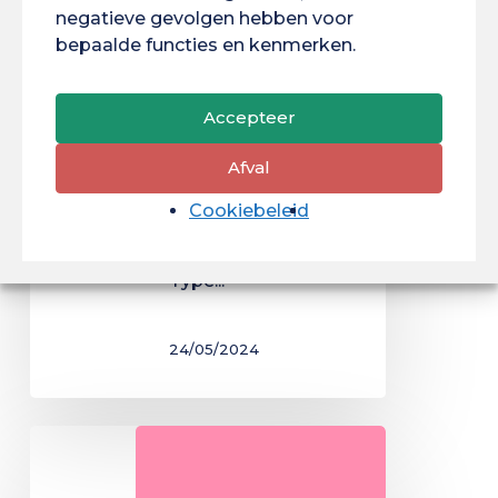
optie DAEU-B
negatieve gevolgen hebben voor
bepaalde functies en kenmerken.
Onderdeel : ST
Vakgebied:
Wetenschap en
Accepteer
Technologie
Afval
Specialisatie:
Cookiebeleid
Wiskunde Type:
Diplomaopleiding
Type...
24/05/2024
LP
Organisatiemanagement