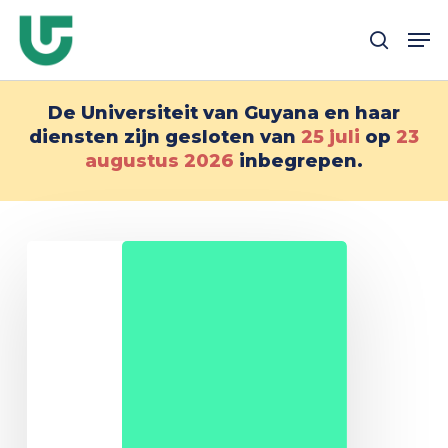
Overslaan
Me
naar
zoek
hoofdinhoud
De Universiteit van Guyana en haar
diensten zijn gesloten van
25 juli
op
23
augustus
2026
inbegrepen.
Master
MEEF
Professeurs
des
écoles