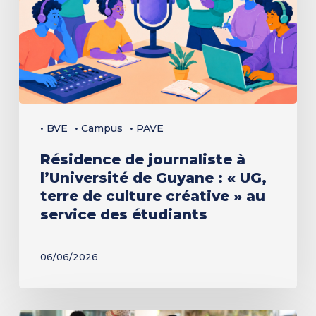
l’Université
de
Guyane
:
«
UG,
• BVE
• Campus
• PAVE
terre
Résidence de journaliste à
de
l’Université de Guyane : « UG,
culture
terre de culture créative » au
créative
service des étudiants
»
au
06/06/2026
service
des
étudiants