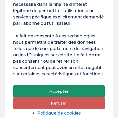
nécessaire dans la finalité d’intérêt
ACAI
AIBSI
Amazonie
Ambassadeurs
légitime de permettre l’utilisation d’un
service spécifique explicitement demandé
BRI
Brésil
BTP
BVE
Bélem
par l’abonné ou l’utilisateur.
Changement Climatique
Concours
Le fait de consentir à ces technologies
Conférence
COP30
nous permettra de traiter des données
telles que le comportement de navigation
Cordée De La Réussite
COVAPAM
DFPU
ou les ID uniques sur ce site. Le fait de ne
pas consentir ou de retirer son
DIRVED
DNUM
Environnement
consentement peut avoir un effet négatif
Erasmus+
Espace
Financement
sur certaines caractéristiques et fonctions.
Formation Continue
Frontières
FSDIE
Accepter
IA
International
Laboratoires
LEEISA
Refuser
Matériels Informatiques
MEDEF
MINEA
Politique de cookies
MT180
Portraits
Projets
Pépite