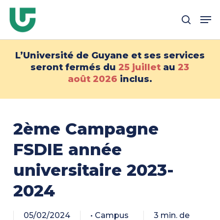
Passer
Me
au
recher
contenu
principal
L’Université de Guyane et ses services
seront fermés du
25 juillet
au
23
août
2026
inclus.
2ème Campagne
FSDIE année
universitaire 2023-
2024
05/02/2024
• Campus
3 min. de