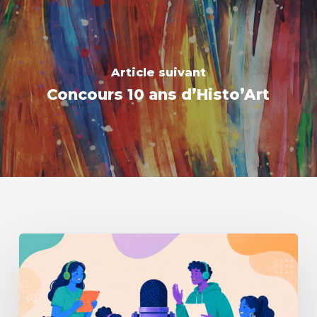
Article suivant
Concours 10 ans d’Histo’Art
Résidence
de
journaliste
à