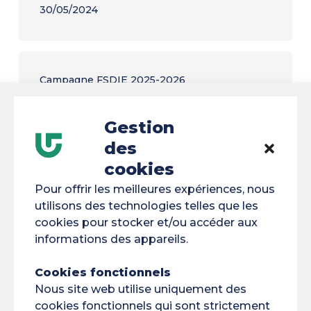
30/05/2024
Campagne FSDIE 2025-2026
16/01/2025
Gestion
des
cookies
Contrats doctoraux attribués pour des thèses
innovantes en Amazonie et en Guyane
Pour offrir les meilleures expériences, nous
utilisons des technologies telles que les
05/07/2024
cookies pour stocker et/ou accéder aux
informations des appareils.
Cookies fonctionnels
Étiquettes
Nous site web utilise uniquement des
cookies fonctionnels qui sont strictement