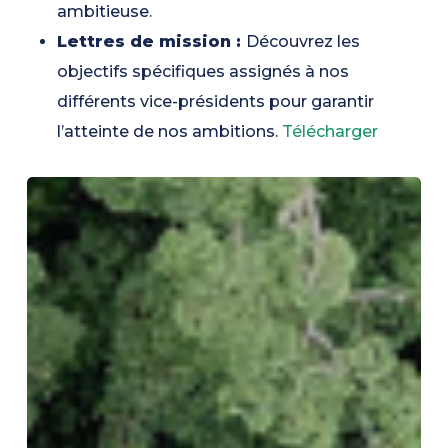
ambitieuse.
Lettres de mission :
Découvrez les
objectifs spécifiques assignés à nos
différents vice-présidents pour garantir
l’atteinte de nos ambitions.
Télécharger
L’université
au
cœur
de
l’Amazonie