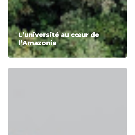
L’université au cœur de
l’Amazonie
Nos
axes
politiques