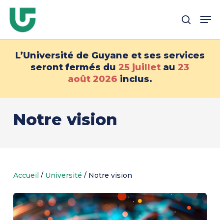
Passer
Me
au
recher
contenu
principal
L’Université de Guyane et ses services
seront fermés du
25 juillet
au
23
août
2026
inclus.
Notre vision
Accueil
/
Université
/
Notre vision