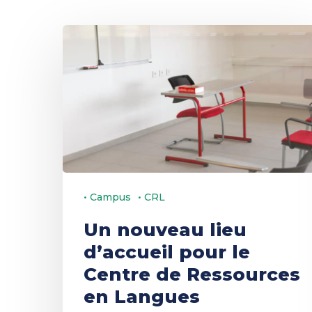
Un
nouveau
lieu
Choisir sa formation
Vivre les campus
Appui à la recherche
Découvrir l’université
d’accueil
pour
le
Centre
de
• Campus
• CRL
Ressources
en
Un nouveau lieu
Langues
d’accueil pour le
Centre de Ressources
en Langues