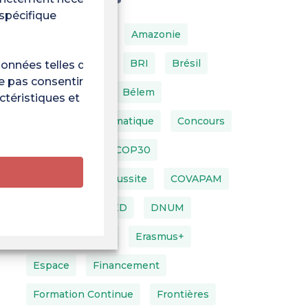
 spécifique
ACAI
AIBSI
Amazonie
Ambassadeurs
BRI
Brésil
données telles que le
ne pas consentir ou de
BTP
BVE
Bélem
ctéristiques et
Changement Climatique
Concours
Conférence
COP30
Cordée De La Réussite
COVAPAM
DFPU
DIRVED
DNUM
Environnement
Erasmus+
Espace
Financement
Formation Continue
Frontières