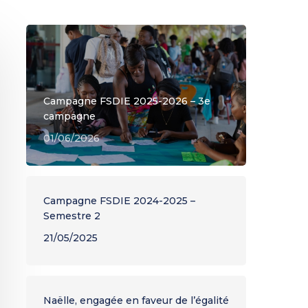
Contrôle interne, risques
stants de
èse
Rapport d’activié 2024
iothèques
les
alisée du
Rapport Social Unique
igne
évention
Au cœur de l’Amazonie
t conditions
NOS GRANDS PROJETS
Campagne FSDIE 2025-2026 – 3e
AIBSI
campagne
ADUG
01/06/2026
Campagne FSDIE 2024-2025 –
Semestre 2
21/05/2025
Naëlle, engagée en faveur de l’égalité