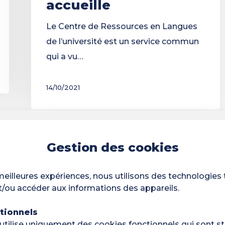
accueille
Le Centre de Ressources en Langues
de l’université est un service commun
qui a vu…
14/10/2021
Gestion des cookies
 meilleures expériences, nous utilisons des technologies 
t/ou accéder aux informations des appareils.
tionnels
utilise uniquement des cookies fonctionnels qui sont s