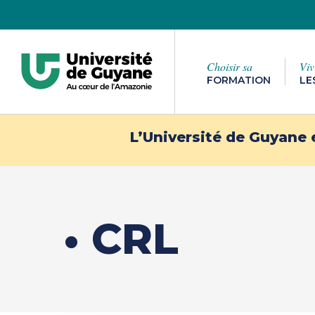
Passer
au
contenu
Choisir sa
Viv
principal
FORMATION
LE
Appuyez sur la touche [Entrée] pour lancer 
L’Université de Guyane 
Partir à
• CRL
Venir à l’UG
l’étrange