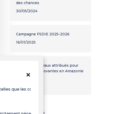
des chances
30/05/2024
Campagne FSDIE 2025-2026
16/01/2025
Contrats doctoraux attribués pour
des thèses innovantes en Amazonie
et en Guyane
05/07/2024
telles que les cookies
Étiquettes
trictement nécessaire