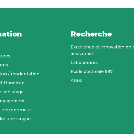
ation
Recherche
é
Excellence et innovation en t
amazonien
tures
Laboratoires
ions
Ecole doctorale 587
ion / réorientation
AIBSI
et Handicap
r son stage
engagement
t entrepreneur
re une langue